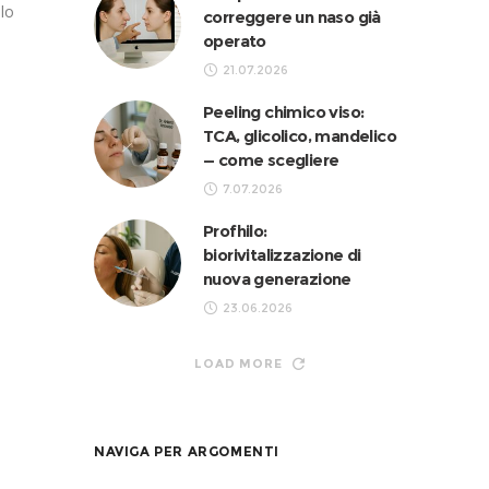
olo
correggere un naso già
operato
21.07.2026
Peeling chimico viso:
TCA, glicolico, mandelico
— come scegliere
7.07.2026
Profhilo:
biorivitalizzazione di
nuova generazione
23.06.2026
LOAD MORE
NAVIGA PER ARGOMENTI