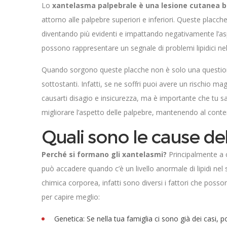
Lo
xantelasma palpebrale è una lesione cutanea 
attorno alle palpebre superiori e inferiori. Queste plac
diventando più evidenti e impattando negativamente l’as
possono rappresentare un segnale di problemi lipidici nel 
Quando sorgono queste placche non è solo una questione 
sottostanti. Infatti, se ne soffri puoi avere un rischio m
causarti disagio e insicurezza, ma è importante che tu sa
migliorare l’aspetto delle palpebre, mantenendo al conte
Quali sono le cause de
Perché si formano gli xantelasmi?
Principalmente a c
può accadere quando c’è un livello anormale di lipidi ne
chimica corporea, infatti sono diversi i fattori che pos
per capire meglio:
Genetica: Se nella tua famiglia ci sono già dei casi, 