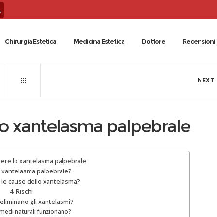
A
Chirurgia Estetica
Medicina Estetica
Dottore
Recensioni
NEXT
o xantelasma palpebrale
ere lo xantelasma palpebrale
o xantelasma palpebrale?
 le cause dello xantelasma?
Rischi
eliminano gli xantelasmi?
rimedi naturali funzionano?