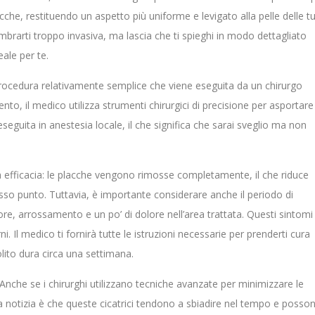
che, restituendo un aspetto più uniforme e levigato alla pelle delle t
embrarti troppo invasiva, ma lascia che ti spieghi in modo dettagliato
ale per te.
procedura relativamente semplice che viene eseguita da un chirurgo
nto, il medico utilizza strumenti chirurgici di precisione per asportare
eguita in anestesia locale, il che significa che sarai sveglio ma non
ua efficacia: le placche vengono rimosse completamente, il che riduce
tesso punto. Tuttavia, è importante considerare anche il periodo di
re, arrossamento e un po’ di dolore nell’area trattata. Questi sintomi
. Il medico ti fornirà tutte le istruzioni necessarie per prenderti cura
olito dura circa una settimana.
. Anche se i chirurghi utilizzano tecniche avanzate per minimizzare le
ona notizia è che queste cicatrici tendono a sbiadire nel tempo e posso