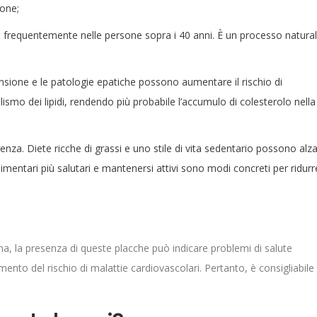
ione;
iù frequentemente nelle persone sopra i 40 anni. È un processo natura
ensione e le patologie epatiche possono aumentare il rischio di
smo dei lipidi, rendendo più probabile l’accumulo di colesterolo nella
ferenza. Diete ricche di grassi e uno stile di vita sedentario possono alz
 alimentari più salutari e mantenersi attivi sono modi concreti per ridurr
na, la presenza di queste placche può indicare problemi di salute
ento del rischio di malattie cardiovascolari. Pertanto, è consigliabile
.