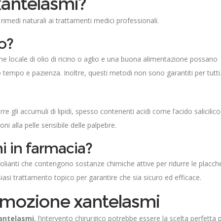
xantelasmi?
rimedi naturali ai trattamenti medici professionali.
o?
ne locale di olio di ricino o aglio e una buona alimentazione possano
o tempo e pazienza. Inoltre, questi metodi non sono garantiti per tutti
gli accumuli di lipidi, spesso contenenti acidi come l’acido salicilico
oni alla pelle sensibile delle palpebre.
 in farmacia?
olianti che contengono sostanze chimiche attive per ridurre le placch
iasi trattamento topico per garantire che sia sicuro ed efficace.
rimozione xantelasmi
xantelasmi
, l’intervento chirurgico potrebbe essere la scelta perfetta 