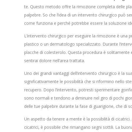
te. Questo metodo offre la rimozione completa delle plac
palpebre. So che l’idea di un intervento chirurgico può s
come funziona e perché potrebbe essere la soluzione ide
L’intervento chirurgico per eseguire la rimozione è una 
plastico o un dermatologo specializzato. Durante l’interve
placche di colesterolo. Questa procedura è solitamente es
sentirai dolore nell’area trattata.
Uno dei grandi vantaggi dell’intervento chirurgico è la s
significativamente le possibilità che si riformino nello s
recupero. Dopo l’intervento, potresti sperimentare gonfio
sono normali e tendono a diminuire nel giro di pochi giorni
delle tue palpebre durante la fase di guarigione, che di s
Un aspetto da tenere a mente è la possibilità di cicatrici
cicatrici, è possibile che rimangano segni sottili. La bu