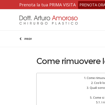
Prenota la tua PRIMA VISITA
PRENOTA OR
PREV
Come rimuovere l
Come rimuov
Cos’è l
Quali sono
Come si 
I 