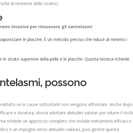
che di revisione delle cicatrici.
e
meno invasive per rimuovere gli xantelasmi
:
 vaporizzare le placche. È un metodo preciso che riduce al minimo i
 lo strato superiore della pelle e le placche. Questa tecnica richiede
xantelasmi, possono
prattutto se le cause sottostanti non vengono affrontate. Anche dopo
cace e duratura, dovrai adottare abitudini salutari per ridurre il risch
ema
richiede un approccio completo che include trattamenti efficaci e
edico e un impegno verso abitudini salutari, puoi gestire questa