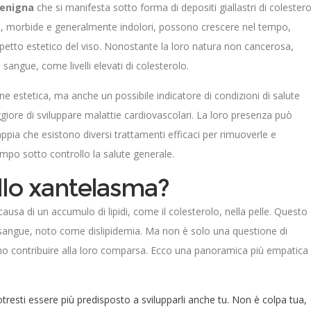
benigna
che si manifesta sotto forma di depositi giallastri di colester
che, morbide e generalmente indolori, possono crescere nel tempo,
petto estetico del viso. Nonostante la loro natura non cancerosa,
sangue, come livelli elevati di colesterolo.
estetica, ma anche un possibile indicatore di condizioni di salute
aggiore di sviluppare malattie cardiovascolari. La loro presenza può
ppia che esistono diversi trattamenti efficaci per rimuoverle e
mpo sotto controllo la salute generale.
llo xantelasma?
ausa di un accumulo di lipidi, come il colesterolo, nella pelle. Questo
l sangue, noto come dislipidemia. Ma non è solo una questione di
sono contribuire alla loro comparsa. Ecco una panoramica più empatica
potresti essere più predisposto a svilupparli anche tu. Non è colpa tua,