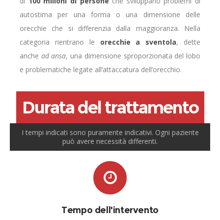
di
100 milioni di persone
che sviluppano problemi di
autostima per una forma o una dimensione delle
orecchie che si differenzia dalla maggioranza. Nella
categoria rientrano le
orecchie a sventola
, dette
anche
ad ansa
, una dimensione sproporzionata del lobo
e problematiche legate all’attaccatura dell’orecchio.
Durata del trattamento
I tempi indicati sono puramente indicativi. Ogni paziente
può avere necessità differenti.
Tempo dell'intervento