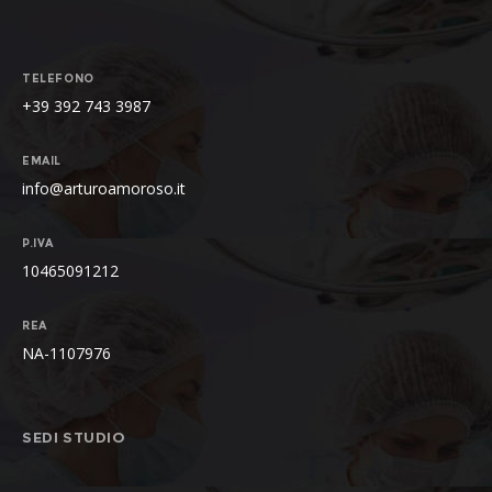
TELEFONO
+39 392 743 3987
EMAIL
info@arturoamoroso.it
P.IVA
10465091212
REA
NA-1107976
SEDI STUDIO