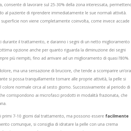
a, consente di lavorare sul 25-30% della zona interessata, permetten
o al paziente di riprendere immediatamente le sue normali attività.
e in superficie non viene completamente coinvolta, come invece accade
ati durante il trattamento, e daranno i segni di un netto miglioramento
’ottima opzione anche per quanto riguarda la diminuzione dei segni
pre più riempiti, fino ad arrivare ad un miglioramento di quasi l’80%.
 dolore, ma una sensazione di bruciore, che tende a scomparire un’ora
te si possa tranquillamente tornare alle proprie attività, la pelle si
il colore normale circa al sesto giorno. Successivamente al periodo di
he corrispondono ai microfasci prodotti in modalità frazionata, che
ana.
r i primi 7-10 giorni dal trattamento, ma possono essere
facilmente
mento comunque, si consiglia di idratare la pelle con una crema