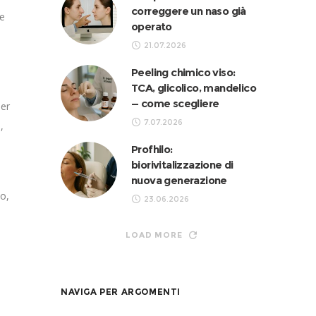
correggere un naso già
te
operato
21.07.2026
Peeling chimico viso:
TCA, glicolico, mandelico
— come scegliere
ser
7.07.2026
,
Profhilo:
biorivitalizzazione di
nuova generazione
to,
23.06.2026
LOAD MORE
NAVIGA PER ARGOMENTI