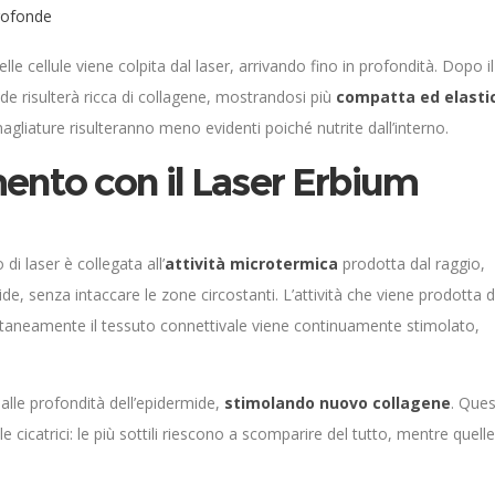
rofonde
le cellule viene colpita dal laser, arrivando fino in profondità. Dopo il
ide risulterà ricca di collagene, mostrandosi più
compatta ed elasti
smagliature risulteranno meno evidenti poiché nutrite dall’interno.
ento con il Laser Erbium
di laser è collegata all’
attività microtermica
prodotta dal raggio,
de, senza intaccare le zone circostanti. L’attività che viene prodotta d
multaneamente il tessuto connettivale viene continuamente stimolato,
 alle profondità dell’epidermide,
stimolando nuovo collagene
. Que
e cicatrici: le più sottili riescono a scomparire del tutto, mentre quelle