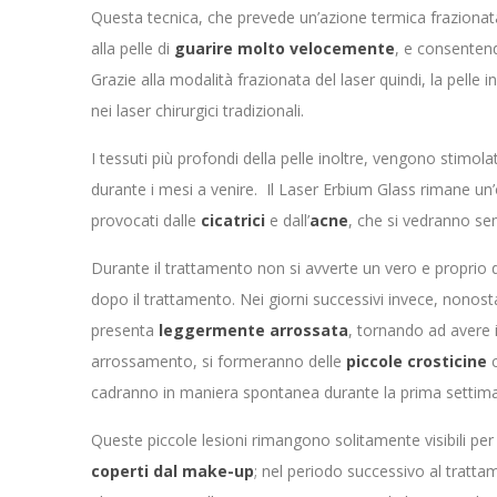
Questa tecnica, che prevede un’azione termica frazionat
alla pelle di
guarire molto velocemente
, e consentend
Grazie alla modalità frazionata del laser quindi, la pell
nei laser chirurgici tradizionali.
I tessuti più profondi della pelle inoltre, vengono stimol
durante i mesi a venire. Il Laser Erbium Glass rimane un
provocati dalle
cicatrici
e dall’
acne
, che si vedranno sem
Durante il trattamento non si avverte un vero e proprio
dopo il trattamento. Nei giorni successivi invece, nonostan
presenta
leggermente arrossata
, tornando ad avere 
arrossamento, si formeranno delle
piccole crosticine
c
cadranno in maniera spontanea durante la prima settim
Queste piccole lesioni rimangono solitamente visibili pe
coperti dal make-up
; nel periodo successivo al tratta