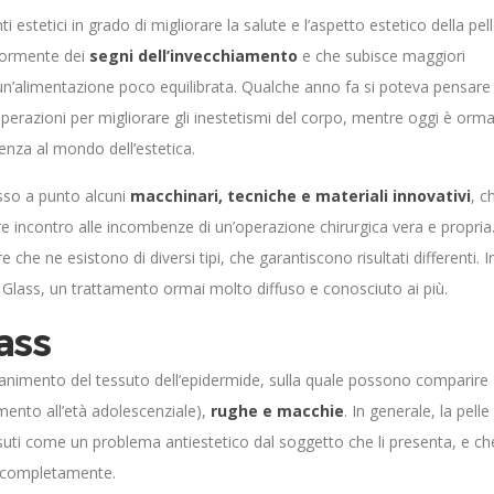
i estetici in grado di migliorare la salute e l’aspetto estetico della pell
giormente dei
segni dell’invecchiamento
e che subisce maggiori
 un’alimentazione poco equilibrata. Qualche anno fa si poteva pensare
erazioni per migliorare gli inestetismi del corpo, mentre oggi è orma
enza al mondo dell’estetica.
esso a punto alcuni
macchinari, tecniche e materiali innovativi
, c
e incontro alle incombenze di un’operazione chirurgica vera e propria
che ne esistono di diversi tipi, che garantiscono risultati differenti. I
m Glass, un trattamento ormai molto diffuso e conosciuto ai più.
lass
ovanimento del tessuto dell’epidermide, sulla quale possono comparire
mento all’età adolescenziale),
rughe e macchie
. In generale, la pelle
suti come un problema antiestetico dal soggetto che li presenta, e ch
li completamente.