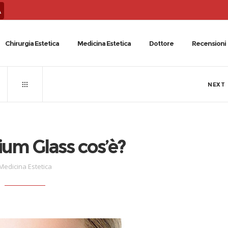
A
Chirurgia Estetica
Medicina Estetica
Dottore
Recensioni
NEXT
ium Glass cos’è?
Medicina Estetica