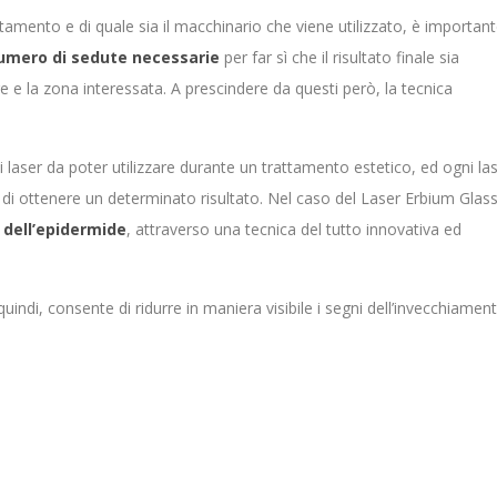
ttamento e di quale sia il macchinario che viene utilizzato, è importan
umero di sedute necessarie
per far sì che il risultato finale sia
are e la zona interessata. A prescindere da questi però, la tecnica
di laser da poter utilizzare durante un trattamento estetico, ed ogni la
 di ottenere un determinato risultato. Nel caso del Laser Erbium Glass
dell’epidermide
, attraverso una tecnica del tutto innovativa ed
uindi, consente di ridurre in maniera visibile i segni dell’invecchiamen