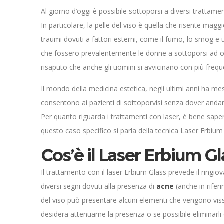
Al giorno d’oggi è possibile sottoporsi a diversi trattament
In particolare, la pelle del viso è quella che risente mag
traumi dovuti a fattori esterni, come il fumo, lo smog e
che fossero prevalentemente le donne a sottoporsi ad op
risaputo che anche gli uomini si avvicinano con più frequ
Il mondo della medicina estetica, negli ultimi anni ha m
consentono ai pazienti di sottoporvisi senza dover andar
Per quanto riguarda i trattamenti con laser, è bene sapere 
questo caso specifico si parla della tecnica Laser Erbiu
Cos’è il Laser Erbium G
Il trattamento con il laser Erbium Glass prevede il ringi
diversi segni dovuti alla presenza di
acne
(anche in riferi
del viso può presentare alcuni elementi che vengono vis
desidera attenuarne la presenza o se possibile eliminar