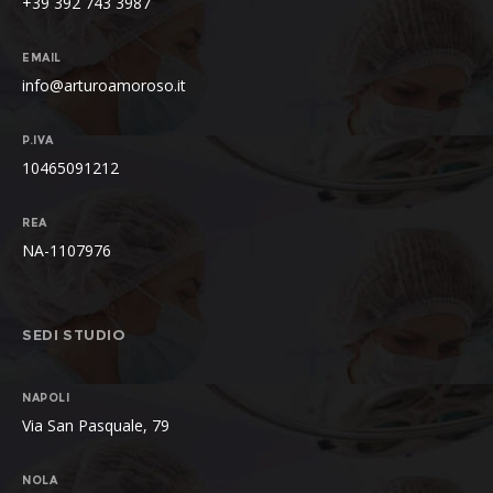
+39 392 743 3987
EMAIL
info@arturoamoroso.it
P.IVA
10465091212
REA
NA-1107976
SEDI STUDIO
NAPOLI
Via San Pasquale, 79
NOLA