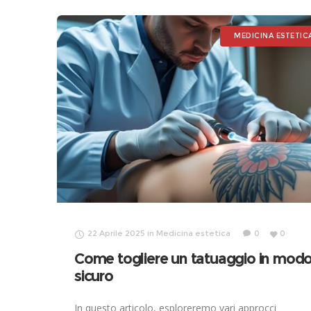
MEDICINA ESTETIC
22 Aprile 2025
in
Medicina estetica
0
0
Come togliere un tatuaggio in mod
sicuro
In questo articolo, esploreremo vari approcci