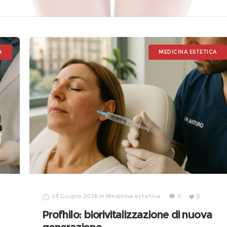
A
MEDICINA ESTETICA
23 Giugno 2026
in
Medicina estetica
0
0
Profhilo: biorivitalizzazione di nuova