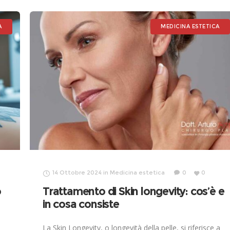
A
MEDICINA ESTETICA
14 Ottobre 2024
in
Medicina estetica
0
0
o
Trattamento di Skin longevity: cos’è e
in cosa consiste
La Skin Longevity, o longevità della pelle, si riferisce a