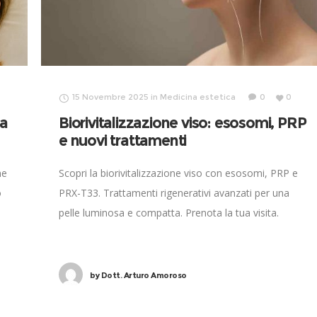
15 Novembre 2025
in
Medicina estetica
0
0
ta
Biorivitalizzazione viso: esosomi, PRP
e nuovi trattamenti
ne
Scopri la biorivitalizzazione viso con esosomi, PRP e
o
PRX-T33. Trattamenti rigenerativi avanzati per una
pelle luminosa e compatta. Prenota la tua visita.
by
Dott. Arturo Amoroso