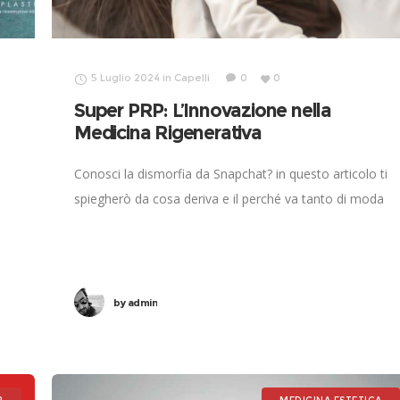
5 Luglio 2024
in
Capelli
0
0
Super PRP: L’Innovazione nella
Medicina Rigenerativa
Conosci la dismorfia da Snapchat? in questo articolo ti
spiegherò da cosa deriva e il perché va tanto di moda
by
admin