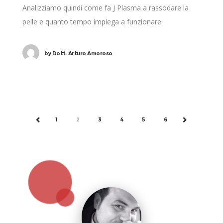
Analizziamo quindi come fa J Plasma a rassodare la
pelle e quanto tempo impiega a funzionare.
by
Dott. Arturo Amoroso
1
2
3
4
5
6
PREV
NEXT