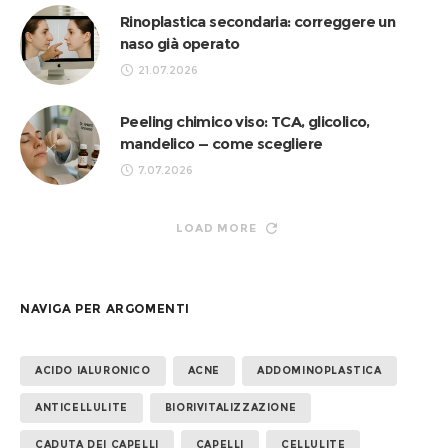
Rinoplastica secondaria: correggere un
naso già operato
21.07.2026
Peeling chimico viso: TCA, glicolico,
mandelico — come scegliere
7.07.2026
LOAD MORE
NAVIGA PER ARGOMENTI
ACIDO IALURONICO
ACNE
ADDOMINOPLASTICA
ANTICELLULITE
BIORIVITALIZZAZIONE
CADUTA DEI CAPELLI
CAPELLI
CELLULITE