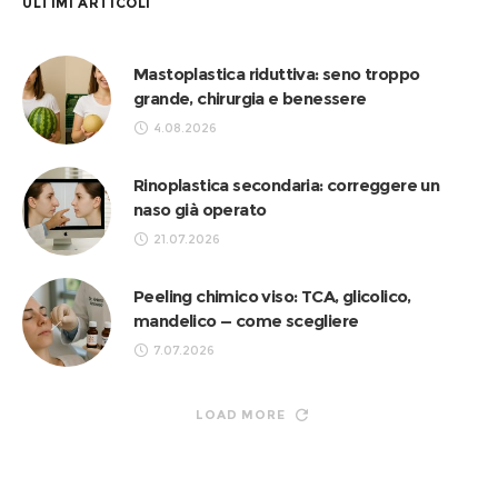
ULTIMI ARTICOLI
Mastoplastica riduttiva: seno troppo
grande, chirurgia e benessere
4.08.2026
Rinoplastica secondaria: correggere un
naso già operato
21.07.2026
Peeling chimico viso: TCA, glicolico,
mandelico — come scegliere
7.07.2026
LOAD MORE