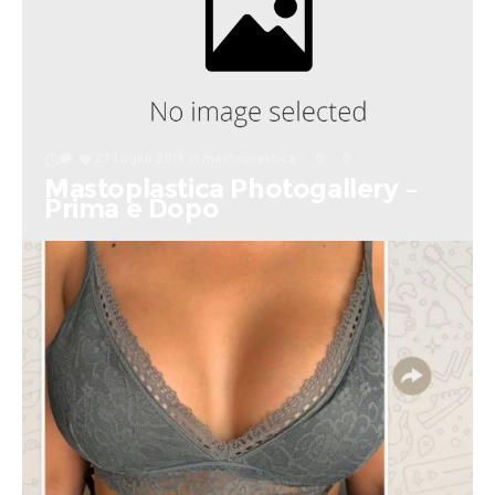
27 Luglio 2019
in
mastoplastica
0
0
Mastoplastica Photogallery –
Prima e Dopo