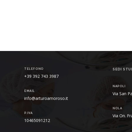
TELEFONO
SEDI STU
+39 392 743 3987
NAPOLI
EMAIL
Via San P
info@arturoamoroso.it
NOLA
P.IVA
Via On. F
10465091212