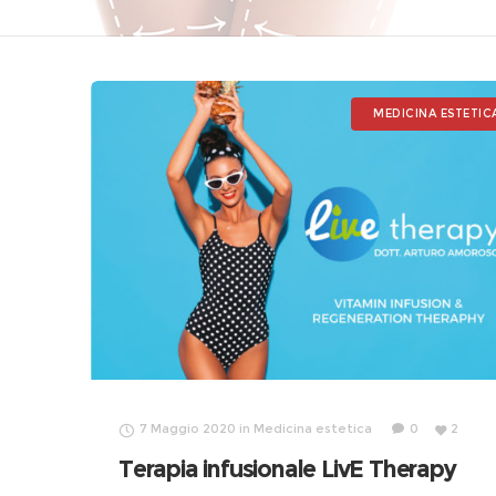
MEDICINA ESTETIC
7 Maggio 2020
in
Medicina estetica
0
2
Terapia infusionale LivE Therapy