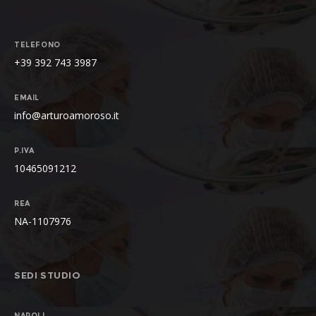
TELEFONO
+39 392 743 3987
EMAIL
info@arturoamoroso.it
P.IVA
10465091212
REA
NA-1107976
SEDI STUDIO
NAPOLI