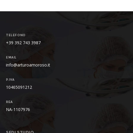
TELEFONO
+39 392 743 3987
EMAIL
info@arturoamoroso.it
P.IVA
10465091212
REA
NA-1107976
SEDI STUDIO